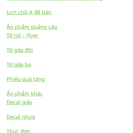
Lịch chữ A để bàn
Ấn phẩm quảng cáo
Tờ rơi – Flyer
Tờ gấp đôi
Tờ gấp ba
Phiếu quà tặng
Ấn phẩm khác
Decal giấy
Decal nhựa
Thực đơn